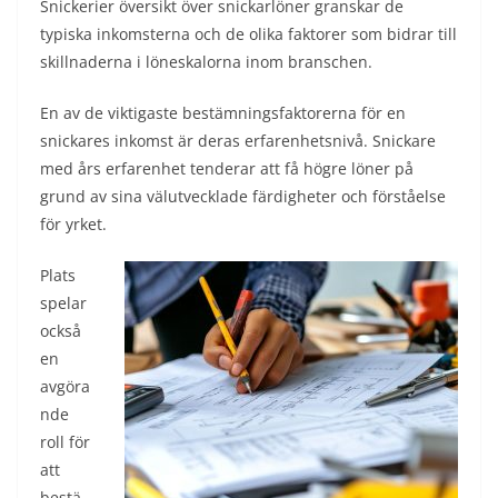
Snickerier översikt över snickarlöner granskar de
typiska inkomsterna och de olika faktorer som bidrar till
skillnaderna i löneskalorna inom branschen.
En av de viktigaste bestämningsfaktorerna för en
snickares inkomst är deras erfarenhetsnivå. Snickare
med års erfarenhet tenderar att få högre löner på
grund av sina välutvecklade färdigheter och förståelse
för yrket.
Plats
spelar
också
en
avgöra
nde
roll för
att
bestä