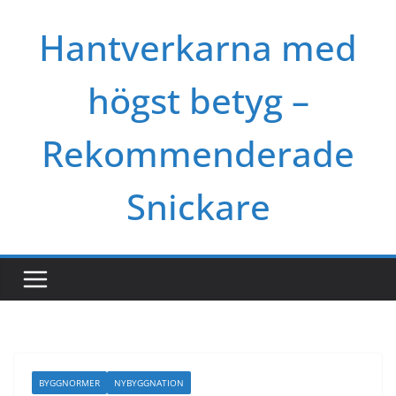
Skip
Hantverkarna med
to
content
högst betyg –
Rekommenderade
Snickare
BYGGNORMER
NYBYGGNATION